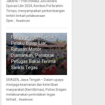
Jakarta – Polri melalui Juru Bicara
Operasi Lilin 2024, Kombes Pol Ibrahim
Tompo, menyampaikan perkembangan
terkini terkait pelaksanaan
Oper...
Readmore
5
Polres Sragen Tindak
Pelaku Balap Liar,
Ratusan Motor
Diamankan, Penabrak
Petugas Bakal Terima
Sanksi Tegas
SRAGEN, Jawa Tengah – Dalam upaya
menjaga keamanan dan ketertiban
masyarakat (Kamtibmas), Polres Sragen
melaksanakan penindakan tegas
terhad...
Readmore