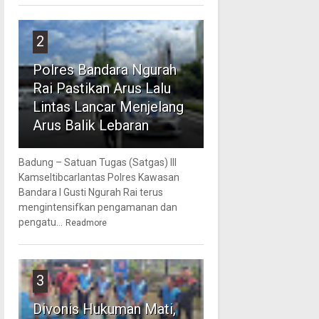
2
Polres Bandara Ngurah
Rai Pastikan Arus Lalu
Lintas Lancar Menjelang
Arus Balik Lebaran
Badung – Satuan Tugas (Satgas) III
Kamseltibcarlantas Polres Kawasan
Bandara I Gusti Ngurah Rai terus
mengintensifkan pengamanan dan
pengatu...
Readmore
3
Divonis Hukuman Mati,