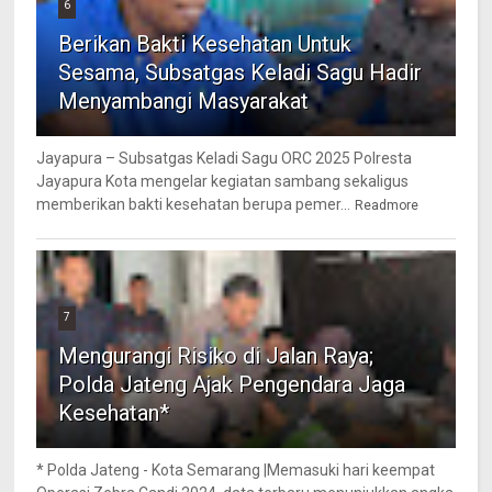
6
Berikan Bakti Kesehatan Untuk
Sesama, Subsatgas Keladi Sagu Hadir
Menyambangi Masyarakat
Jayapura – Subsatgas Keladi Sagu ORC 2025 Polresta
Jayapura Kota mengelar kegiatan sambang sekaligus
memberikan bakti kesehatan berupa pemer...
Readmore
7
Mengurangi Risiko di Jalan Raya;
Polda Jateng Ajak Pengendara Jaga
Kesehatan*
* Polda Jateng - Kota Semarang |Memasuki hari keempat