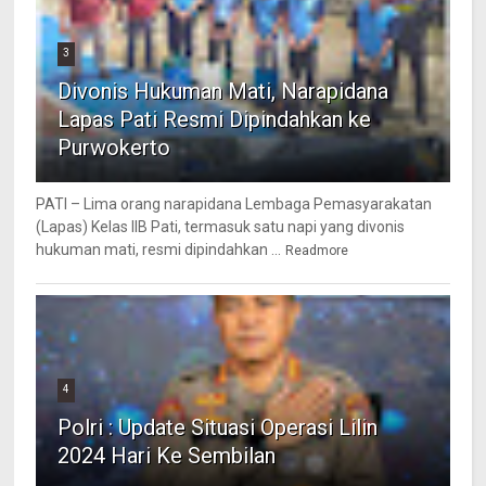
3
Divonis Hukuman Mati, Narapidana
Lapas Pati Resmi Dipindahkan ke
Purwokerto
PATI – Lima orang narapidana Lembaga Pemasyarakatan
(Lapas) Kelas IIB Pati, termasuk satu napi yang divonis
hukuman mati, resmi dipindahkan ...
Readmore
4
Polri : Update Situasi Operasi Lilin
2024 Hari Ke Sembilan