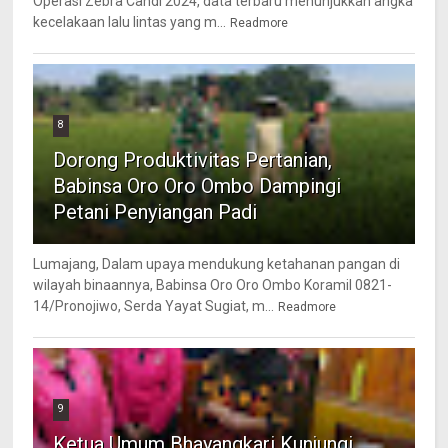
Operasi Zebra Candi 2024, data terbaru menunjukkan angka
kecelakaan lalu lintas yang m...
Readmore
8
Dorong Produktivitas Pertanian,
Babinsa Oro Oro Ombo Dampingi
Petani Penyiangan Padi
Lumajang, Dalam upaya mendukung ketahanan pangan di
wilayah binaannya, Babinsa Oro Oro Ombo Koramil 0821-
14/Pronojiwo, Serda Yayat Sugiat, m...
Readmore
9
Ketua Umum Bhayangkari Kunjungi