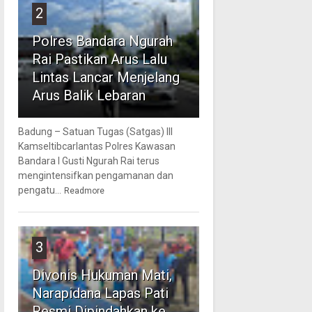
2
Polres Bandara Ngurah
Rai Pastikan Arus Lalu
Lintas Lancar Menjelang
Arus Balik Lebaran
Badung – Satuan Tugas (Satgas) III
Kamseltibcarlantas Polres Kawasan
Bandara I Gusti Ngurah Rai terus
mengintensifkan pengamanan dan
pengatu...
Readmore
3
Divonis Hukuman Mati,
Narapidana Lapas Pati
Resmi Dipindahkan ke