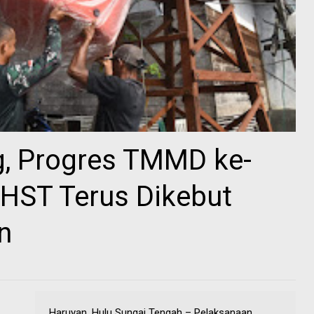
, Progres TMMD ke-
HST Terus Dikebut
n
Haruyan, Hulu Sungai Tengah – Pelaksanaan