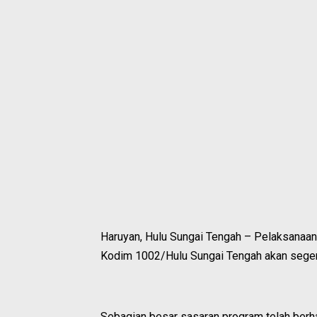
Haruyan, Hulu Sungai Tengah – Pelaksan
Kodim 1002/Hulu Sungai Tengah akan segera
Sebagian besar sasaran program telah berha