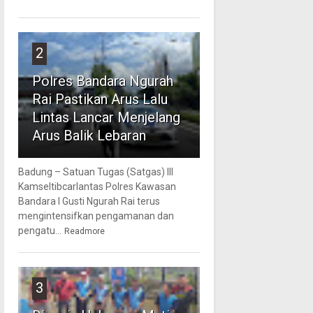
2
Polres Bandara Ngurah
Rai Pastikan Arus Lalu
Lintas Lancar Menjelang
Arus Balik Lebaran
Badung – Satuan Tugas (Satgas) III
Kamseltibcarlantas Polres Kawasan
Bandara I Gusti Ngurah Rai terus
mengintensifkan pengamanan dan
pengatu...
Readmore
3