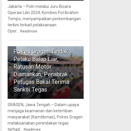
Jakarta – Polri melalui Juru Bicara
Operasi Lilin 2024, Kombes Pol Ibrahim
Tompo, menyampaikan perkembangan
terkini terkait pelaksanaan
Oper...
Readmore
5
Polres Sragen Tindak
Pelaku Balap Liar,
Ratusan Motor
Diamankan, Penabrak
Petugas Bakal Terima
Sanksi Tegas
SRAGEN, Jawa Tengah – Dalam upaya
menjaga keamanan dan ketertiban
masyarakat (Kamtibmas), Polres Sragen
melaksanakan penindakan tegas
terhad...
Readmore