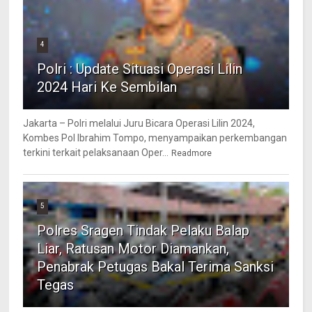
4
Polri : Update Situasi Operasi Lilin
2024 Hari Ke Sembilan
Jakarta – Polri melalui Juru Bicara Operasi Lilin 2024,
Kombes Pol Ibrahim Tompo, menyampaikan perkembangan
terkini terkait pelaksanaan Oper...
Readmore
5
Polres Sragen Tindak Pelaku Balap
Liar, Ratusan Motor Diamankan,
Penabrak Petugas Bakal Terima Sanksi
Tegas