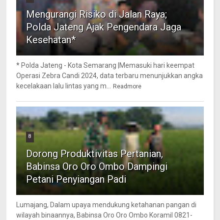
Mengurangi Risiko di Jalan Raya;
Polda Jateng Ajak Pengendara Jaga
Kesehatan*
* Polda Jateng - Kota Semarang |Memasuki hari keempat
Operasi Zebra Candi 2024, data terbaru menunjukkan angka
kecelakaan lalu lintas yang m...
Readmore
8
Dorong Produktivitas Pertanian,
Babinsa Oro Oro Ombo Dampingi
Petani Penyiangan Padi
Lumajang, Dalam upaya mendukung ketahanan pangan di
wilayah binaannya, Babinsa Oro Oro Ombo Koramil 0821-