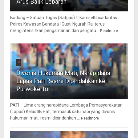
Arus Balik Lebaran
Badung – Satuan Tugas (Satgas) III Kamseltibcarlantas
Polres Kawasan Bandara I Gusti Ngurah Rai terus
mengintensifkan pengamanan dan pengatu...
Readmore
3
Divonis Hukuman Mati, Narapidana
Lapas Pati Resmi Dipindahkan ke
Purwokerto
PATI – Lima orang narapidana Lembaga Pemasyarakatan
(Lapas) Kelas IIB Pati, termasuk satu napi yang divonis
hukuman mati, resmi dipindahkan ...
Readmore