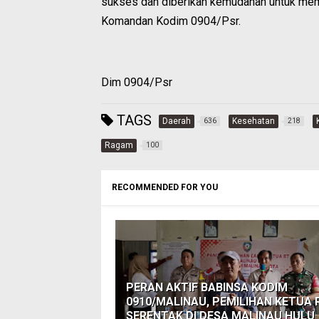
sukses dan diberikan kemudahan untuk membe
Komandan Kodim 0904/Psr.
Dim 0904/Psr
TAGS
Daerah
Kesehatan
636
218
Ragam
100
RECOMMENDED FOR YOU
PERAN AKTIF BABINSA KODIM
0910/MALINAU, PEMILIHAN KETUA 
SERENTAK DI DESA MALINAU HULU