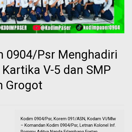
 0904/Psr Menghadiri
 Kartika V-5 dan SMP
h Grogot
Kodim 0904/Psr, Korem 091/ASN, Kodam VI/Mlw
– Komandan Kodim 0904/Psr, Letnan Kolonel Inf.
Rommy Aditya Nanda Erlambang Eretan