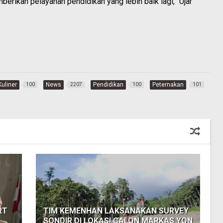
rikan pelayanan pendidikan yang lebih baik lagi,” Ujar
Kuliner
News
Pendidikan
Peternakan
100
2207
100
101
RT
TIM KEMENHAN LAKSANAKAN SURVEY
SONDIR DI LOKASI CALON MARKAS YON