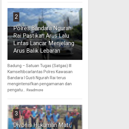
2
Polres Bandara Ngurah
Rai Pastikan Arus Lalu
Lintas Lancar Menjelang
Arus Balik Lebaran
Badung – Satuan Tugas (Satgas) III
Kamseltibcarlantas Polres Kawasan
Bandara I Gusti Ngurah Rai terus
mengintensifkan pengamanan dan
pengatu...
Readmore
3
Divonis Hukuman Mati,