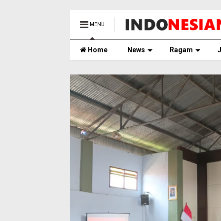
MENU
Home
News
Ragam
J