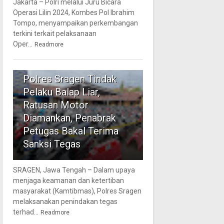
Jakarta – Polri melalui Juru Bicara
Operasi Lilin 2024, Kombes Pol Ibrahim
Tompo, menyampaikan perkembangan
terkini terkait pelaksanaan
Oper...
Readmore
5
Polres Sragen Tindak
Pelaku Balap Liar,
Ratusan Motor
Diamankan, Penabrak
Petugas Bakal Terima
Sanksi Tegas
SRAGEN, Jawa Tengah – Dalam upaya
menjaga keamanan dan ketertiban
masyarakat (Kamtibmas), Polres Sragen
melaksanakan penindakan tegas
terhad...
Readmore