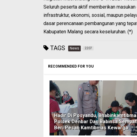
Seluruh peserta aktif memberikan masukan da
infrastruktur, ekonomi, sosial, maupun pela
dasar perencanaan pembangunan yang tepa
Kabupaten Malang secara keseluruhan. (*)
TAGS
News
2207
RECOMMENDED FOR YOU
Hadir Di Posyandu, Bhabinkamtibma
Polsek Denbar Dan Babinsa Sempa
Beri Pesan Kamtibmas Kewarga