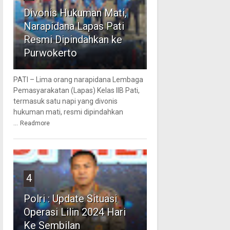
Divonis Hukuman Mati,
Narapidana Lapas Pati
Resmi Dipindahkan ke
Purwokerto
PATI – Lima orang narapidana Lembaga
Pemasyarakatan (Lapas) Kelas IIB Pati,
termasuk satu napi yang divonis
hukuman mati, resmi dipindahkan
...
Readmore
4
Polri : Update Situasi
Operasi Lilin 2024 Hari
Ke Sembilan