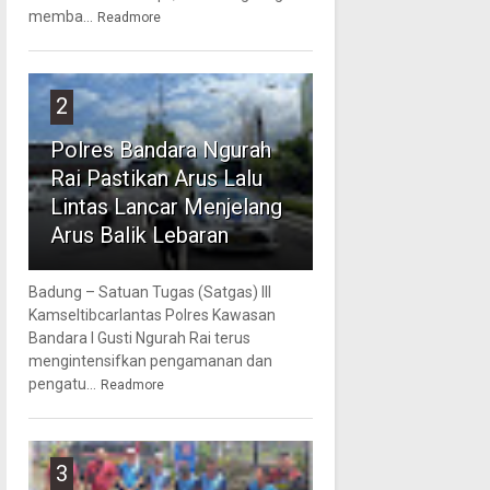
memba...
Readmore
2
Polres Bandara Ngurah
Rai Pastikan Arus Lalu
Lintas Lancar Menjelang
Arus Balik Lebaran
Badung – Satuan Tugas (Satgas) III
Kamseltibcarlantas Polres Kawasan
Bandara I Gusti Ngurah Rai terus
mengintensifkan pengamanan dan
pengatu...
Readmore
3