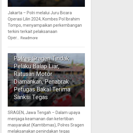
Jakarta – Polri melalui Juru Bicara
Operasi Lilin 2024, Kombes Pol Ibrahim
Tompo, menyampaikan perkembangan
terkini terkait pelaksanaan
Oper...
Readmore
5
Polres Sragen Tindak
Pelaku Balap Liar,
Ratusan Motor
Diamankan, Penabrak
Petugas Bakal Terima
Sanksi Tegas
SRAGEN, Jawa Tengah – Dalam upaya
menjaga keamanan dan ketertiban
masyarakat (Kamtibmas), Polres Sragen
melaksanakan penindakan tegas